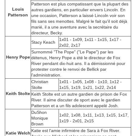
Patterson est plus compatissant que la plupart des
Louis
autres gardiens, en particulier envers Lincoln. En
Patterson
une occasion, Patterson a laissé Lincoln voir son
fils sans ses menottes. Malgré le fait qu'il soit déjà
marié, il a une aventure avec la secrétaire du
directeur, Becky.
1x01 - 1x09, 1x11 - 1x15, 1x17 -
Stacy Keach
2x02, 2x17
Surnommé "The Pope" ("Le Pape") par les
Henry Pope
détenus, Henry Pope a été le directeur de Fox
River pendant dix-huit ans. Il a démissionné pour
protester contre le renvoi de Bellick par
l'administration.
Christian
1x01 - 1x05, 1x08 - 1x10, 1x12 -
Stolte
1x15, 1x19, 1x21, 1x22, 2x14
Keith Stolte
Keith Stolte est un autre gardien de prison de Fox
River. Il aime discuter de sport avec le gardien
Patterson et a un fils adolescent appelé Josh.
DuShon
1x02, 1x08, 1x11, 1x13, 1x15, 1x17,
Monique
1x19 - 2x01, 2x15
Brown
Katie est l'amie infirmière de Sara à Fox River.
Katie Welch