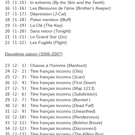
15 (1-15)
: In extremis (
By the Skin and the Teeth
)
16 (1-16)
: Les Blessures de l'âme (
Brother's Keeper
)
17 (1-17)
: Dépression (
J-Cat
)
18 (1-18)
: Poker menteur (
Bluff
)
19 (1-19)
: La Clé (
The Key
)
20 (1-20)
: Sans retour (
Tonight
)
21 (1-21)
: Le Grand Soir (
Go
)
22 (1-22)
: Les Fugitifs (
Flight
)
Deuxième saison (2006-2007)
23 (2- 1)
: Chasse à l'homme (
Manhunt
)
24 (2- 2)
: Titre français inconnu (
Otis
)
25 (2- 3)
: Titre français inconnu (
Scan
)
26 (2- 4)
: Titre français inconnu (
First Down
)
27 (2- 5)
: Titre français inconnu (
Map 1213
)
28 (2- 6)
: Titre français inconnu (
Subdivision
)
29 (2- 7)
: Titre français inconnu (
Burried
)
30 (2- 8)
: Titre français inconnu (
Dead Fall
)
31 (2- 9)
: Titre français inconnu (
Unearthed
)
32 (2-10)
: Titre français inconnu (
Rendezvous
)
33 (2-11)
: Titre français inconnu (
Bolshoi Booze
)
34 (2-12)
: Titre français inconnu (
Disconnect
)
35 (2-13)
: Titre français inconnu (
The Killing Box
)