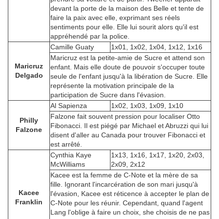
devant la porte de la maison des Belle et tente de
faire la paix avec elle, exprimant ses réels
sentiments pour elle. Elle lui sourit alors qu'il est
appréhendé par la police.
Camille Guaty
1x01, 1x02, 1x04, 1x12, 1x16
Maricruz est la petite-amie de Sucre et attend son
Maricruz
enfant. Mais elle doute de pouvoir s'occuper toute
Delgado
seule de l'enfant jusqu'à la libération de Sucre. Elle
représente la motivation principale de la
participation de Sucre dans l'évasion.
Al Sapienza
1x02, 1x03, 1x09, 1x10
Falzone fait souvent pression pour localiser Otto
Philly
Fibonacci. Il est piégé par Michael et Abruzzi qui lui
Falzone
disent d'aller au Canada pour trouver Fibonacci et
est arrêté.
Cynthia Kaye
1x13, 1x16, 1x17, 1x20, 2x03,
McWilliams
2x09, 2x12
Kacee est la femme de C-Note et la mère de sa
fille. Ignorant l'incarcération de son mari jusqu'à
Kacee
l'évasion, Kacee est réticence à accepter le plan de
Franklin
C-Note pour les réunir. Cependant, quand l'agent
Lang l'oblige à faire un choix, she choisis de ne pas