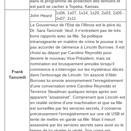
dans le programme de protection des témoins et
est parti se cacher à Topeka, Kansas.
1x06, 1x07, 1x14, 1x20, 2x03, 2x05 -
John Heard
2x07, 2x11
Le Gouverneur de l'Etat de l'Illinois est le père du
Dr. Sara Tancredi. Veuf, il n'entretient pas de très
bons rapports avec sa fille. Sa politique
intransigeante en matière de crime le pousse à ne
pas accorder de clémence à Lincoln Burrows. Il est
choisi au départ par Caroline Reynolds pour
devenir le nouveau Vice-Président, mais sa
nomination est brusquement annulée lorsqu'il
commence à s'interroger sur les mystérieux décès
Frank
dans l'entourage de Lincoln. Un associé d'Aldo
Tancredi
Burrows lui envoie anonymement l'enregistrement
d'une conversation entre Caroline Reynolds et
Terrence Steadman quelques temps après son
apparent "assassinat". Comprenant que Lincoln est
en réalité victime d'une machination et que sa fille
est surveillée par les services secrets, il conserve
précieusement l'enregistrement sur une clé USB et
tente de mettre en garde sa fille. Mais il meurt
assassiné par les services secrets sans avoir eu le
temps de lui révéler la vérité. Son crime est