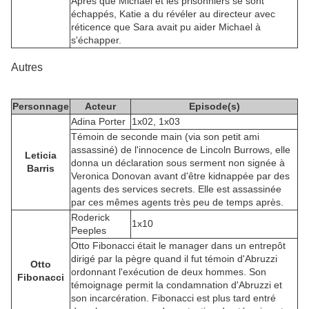
Après que Michael et les prisonniers se sont
échappés, Katie a du révéler au directeur avec
réticence que Sara avait pu aider Michael à
s'échapper.
Autres
Personnage
Acteur
Episode(s)
Adina Porter
1x02, 1x03
Témoin de seconde main (via son petit ami
assassiné) de l'innocence de Lincoln Burrows, elle
Leticia
donna un déclaration sous serment non signée à
Barris
Veronica Donovan avant d'être kidnappée par des
agents des services secrets. Elle est assassinée
par ces mêmes agents très peu de temps après.
Roderick
1x10
Peeples
Otto Fibonacci était le manager dans un entrepôt
dirigé par la pègre quand il fut témoin d'Abruzzi
Otto
ordonnant l'exécution de deux hommes. Son
Fibonacci
témoignage permit la condamnation d'Abruzzi et
son incarcération. Fibonacci est plus tard entré