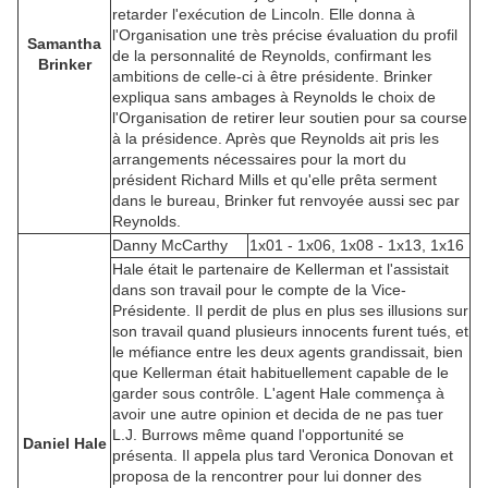
retarder l'exécution de Lincoln. Elle donna à
l'Organisation une très précise évaluation du profil
Samantha
de la personnalité de Reynolds, confirmant les
Brinker
ambitions de celle-ci à être présidente. Brinker
expliqua sans ambages à Reynolds le choix de
l'Organisation de retirer leur soutien pour sa course
à la présidence. Après que Reynolds ait pris les
arrangements nécessaires pour la mort du
président Richard Mills et qu'elle prêta serment
dans le bureau, Brinker fut renvoyée aussi sec par
Reynolds.
Danny McCarthy
1x01 - 1x06, 1x08 - 1x13, 1x16
Hale était le partenaire de Kellerman et l'assistait
dans son travail pour le compte de la Vice-
Présidente. Il perdit de plus en plus ses illusions sur
son travail quand plusieurs innocents furent tués, et
le méfiance entre les deux agents grandissait, bien
que Kellerman était habituellement capable de le
garder sous contrôle. L'agent Hale commença à
avoir une autre opinion et decida de ne pas tuer
L.J. Burrows même quand l'opportunité se
Daniel Hale
présenta. Il appela plus tard Veronica Donovan et
proposa de la rencontrer pour lui donner des