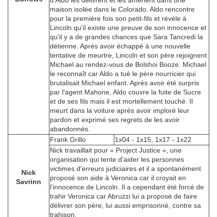
maison isolée dans le Colorado. Aldo rencontre
pour la première fois son petit-fils et révèle à
Lincoln qu'il existe une preuve de son innocence et
qu'il y a de grandes chances que Sara Tancredi la
détienne. Après avoir échappé à une nouvelle
tentative de meurtre, Lincoln et son père rejoignent
Michael au rendez-vous de Bolshoi Booze. Michael
le reconnaît car Aldo a tué le père nourricier qui
brutalisait Michael enfant. Après avoir été surpris
par l'agent Mahone, Aldo couvre la fuite de Sucre
et de ses fils mais il est mortellement touché. Il
meurt dans la voiture après avoir imploré leur
pardon et exprimé ses regrets de les avoir
abandonnés.
Frank Grillo
1x04 - 1x15, 1x17 - 1x22
Nick travaillait pour « Project Justice », une
organisation qui tente d'aider les personnes
victimes d'erreurs judiciaires et il a spontanément
Nick
proposé son aide à Veronica car il croyait en
Savrinn
l'innocence de Lincoln. Il a cependant été forcé de
trahir Veronica car Abruzzi lui a proposé de faire
délivrer son père, lui aussi emprisonné, contre sa
trahison.