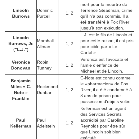
mort pour le meurtre de
Lincoln
Dominic
Terrence Steadman, crime
1, 2
Burrows
Purcell
qu'il n'a pas commis. Il a
été transféré à Fox River
jusqu'à son exécution.
L.J. est le fils de Lincoln et
Lincoln
Marshall
pour cette raison, il est pris
Burrows, Jr.
1, 2
Allman
pour cible par « Le
("L.J.")
Cartel ».
Veronica est l'avocate et
Veronica
Robin
1, 2
l'amie d'enfance de
Donovan
Tunney
Michael et de Lincoln.
C-Note est connu comme
Benjamin
le «pharmacien» de Fox
Miles « C-
Rockmond
1, 2
River; il a été condamné à
Note »
Dunbar
8 ans de prison pour
Franklin
possession d'objets volés.
Kellerman est un agent
des Services Secrets
Paul
Paul
accrédité par Caroline
1, 2
Kellerman
Adelstein
Reynolds pour être sûr
que Lincoln soit bien
exécuté.