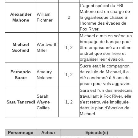
L'agent spécial du FBI
Mahone est en charge de
Alexander
William
2
la gigantesque chasse à
Mahone
Fichtner
l'homme des évadés de
Fox River.
Michael a mis en scène un
braquage de banque pour
Michael
Wentworth
1, 2
être emprisonné au même
Scofield
Miller
endroit que son frère et
organiser leur évasion.
Sucre était le compagnon
Fernando
Amaury
de cellule de Michael, il a
1, 2
Sucre
Nolasco
été condamné à 5 ans de
prison pour vols aggravés.
Sara est l'un des médecins
Sarah
travaillant à Fox River, elle
Sara Tancredi
Wayne
1, 2
s'est retrouvée impliquée
Callies
dans le plan d'évasion de
Michael.
Personnage
Acteur
Episode(s)