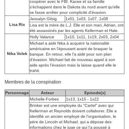
coopérer avec le FBI. Kacee et sa famille
s'échappent dans le Dakota du nord avant qu'elle
se fasse arrêter pour complicité d'évasion.
Jessalyn Gilsig
1x01, 1x03, 1x07, 1x08
Lisa Rix
Lisa est la mère de L.J. Elle et son mari, Adrian, ont
été assassinés par les agents Kellerman et Hale.
Holly Valance
1x10, 1x11, 1x19, 2x03, 2x04
Michael a aidé Nika à acquérir la nationalité
américaine en l'épousant avant de braquer la
Nika Volek
banque. En retour, elle l'a aidé pour son plan
d'évasion. Michael fait de nouveau appel à son
aide après l'évasion mais la laisse quand elle le
trahit.
Membres de la conspiration
Personnage
Acteur
Episode(s)
Michelle Forbes
1x13, 1x15 - 1x22
Brinker est une employée du "Cartel" avec qui
Kellerman et Reynolds doivent collaborer. Elle a
identifié un ancien employé de l'organisation, le
père de Lincoln et Michael, qui a dépose des
informations chez le juge ce qui l'a poussé à