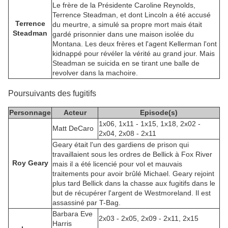
Le frère de la Présidente Caroline Reynolds,
Terrence Steadman, et dont Lincoln a été accusé
Terrence
du meurtre, a simulé sa propre mort mais était
Steadman
gardé prisonnier dans une maison isolée du
Montana. Les deux frères et l'agent Kellerman l'ont
kidnappé pour révéler la vérité au grand jour. Mais
Steadman se suicida en se tirant une balle de
revolver dans la machoire.
Poursuivants des fugitifs
Personnage
Acteur
Episode(s)
1x06, 1x11 - 1x15, 1x18, 2x02 -
Matt DeCaro
2x04, 2x08 - 2x11
Geary était l'un des gardiens de prison qui
travaillaient sous les ordres de Bellick à Fox River
Roy Geary
mais il a été licencié pour vol et mauvais
traitements pour avoir brûlé Michael. Geary rejoint
plus tard Bellick dans la chasse aux fugitifs dans le
but de récupérer l'argent de Westmoreland. Il est
assassiné par T-Bag.
Barbara Eve
2x03 - 2x05, 2x09 - 2x11, 2x15
Harris