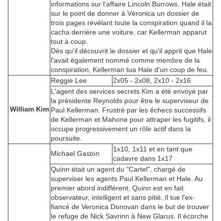
informations sur l'affaire Lincoln Burrows. Hale était
sur le point de donner à Véronica un dossier de
trois pages révélant toute la conspiration quand il la
cacha derrière une voiture, car Kellerman apparut
tout à coup.
Dès qu'il découvrit le dossier et qu'il apprit que Hale
l'avait également nommé comme membre de la
conspiration, Kellerman tua Hale d'un coup de feu.
Reggie Lee
2x05 - 2x08, 2x10 - 2x16
L'agent des services secrets Kim a été envoyé par
la présidente Reynolds pour être le superviseur de
William Kim
Paul Kellerman. Frustré par les échecs successifs
de Kellerman et Mahone pour attraper les fugitifs, il
occupe progressivement un rôle actif dans la
poursuite.
1x10, 1x11 et en tant que
Michael Gaston
cadavre dans 1x17
Quinn était un agent du "Cartel", chargé de
superviser les agents Paul Kellerman et Hale. Au
premier abord indifférent, Quinn est en fait
observateur, intelligent et sans pitié. Il tue l'ex-
fiancé de Veronica Donovan dans le but de trouver
le refuge de Nick Savrinn à New Glarus. Il écorche