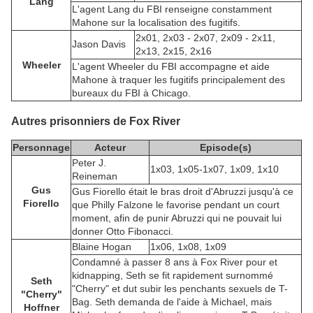
Lang
L'agent Lang du FBI renseigne constamment
Mahone sur la localisation des fugitifs.
2x01, 2x03 - 2x07, 2x09 - 2x11,
Jason Davis
2x13, 2x15, 2x16
Wheeler
L'agent Wheeler du FBI accompagne et aide
Mahone à traquer les fugitifs principalement des
bureaux du FBI à Chicago.
Autres prisonniers de Fox River
Personnage
Acteur
Episode(s)
Peter J.
1x03, 1x05-1x07, 1x09, 1x10
Reineman
Gus
Gus Fiorello était le bras droit d'Abruzzi jusqu'à ce
Fiorello
que Philly Falzone le favorise pendant un court
moment, afin de punir Abruzzi qui ne pouvait lui
donner Otto Fibonacci.
Blaine Hogan
1x06, 1x08, 1x09
Condamné à passer 8 ans à Fox River pour et
kidnapping, Seth se fit rapidement surnommé
Seth
"Cherry" et dut subir les penchants sexuels de T-
"Cherry"
Bag. Seth demanda de l'aide à Michael, mais
Hoffner