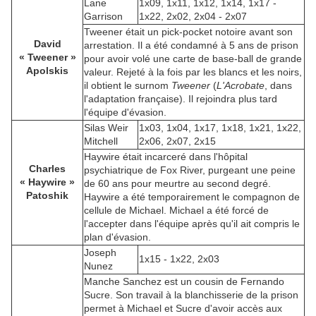
Lane
1x09, 1x11, 1x12, 1x14, 1x17 -
Garrison
1x22, 2x02, 2x04 - 2x07
Tweener était un pick-pocket notoire avant son
David
arrestation. Il a été condamné à 5 ans de prison
« Tweener »
pour avoir volé une carte de base-ball de grande
Apolskis
valeur. Rejeté à la fois par les blancs et les noirs,
il obtient le surnom
Tweener
(
L'Acrobate
, dans
l'adaptation française). Il rejoindra plus tard
l'équipe d'évasion.
Silas Weir
1x03, 1x04, 1x17, 1x18, 1x21, 1x22,
Mitchell
2x06, 2x07, 2x15
Haywire était incarceré dans l'hôpital
Charles
psychiatrique de Fox River, purgeant une peine
« Haywire »
de 60 ans pour meurtre au second degré.
Patoshik
Haywire a été temporairement le compagnon de
cellule de Michael. Michael a été forcé de
l'accepter dans l'équipe après qu'il ait compris le
plan d'évasion.
Joseph
1x15 - 1x22, 2x03
Nunez
Manche Sanchez est un cousin de Fernando
Sucre. Son travail à la blanchisserie de la prison
permet à Michael et Sucre d'avoir accès aux