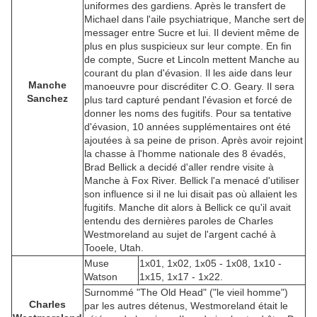
uniformes des gardiens. Après le transfert de
Michael dans l'aile psychiatrique, Manche sert de
messager entre Sucre et lui. Il devient même de
plus en plus suspicieux sur leur compte. En fin
de compte, Sucre et Lincoln mettent Manche au
courant du plan d'évasion. Il les aide dans leur
Manche
manoeuvre pour discréditer C.O. Geary. Il sera
Sanchez
plus tard capturé pendant l'évasion et forcé de
donner les noms des fugitifs. Pour sa tentative
d'évasion, 10 années supplémentaires ont été
ajoutées à sa peine de prison. Après avoir rejoint
la chasse à l'homme nationale des 8 évadés,
Brad Bellick a decidé d'aller rendre visite à
Manche à Fox River. Bellick l'a menacé d'utiliser
son influence si il ne lui disait pas où allaient les
fugitifs. Manche dit alors à Bellick ce qu'il avait
entendu des dernières paroles de Charles
Westmoreland au sujet de l'argent caché à
Tooele, Utah.
Muse
1x01, 1x02, 1x05 - 1x08, 1x10 -
Watson
1x15, 1x17 - 1x22.
Surnommé "The Old Head" ("le vieil homme")
Charles
par les autres détenus, Westmoreland était le