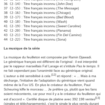
36 (2-14)
: Titre français inconnu (
John Doe
)
37 (2-15)
: Titre français inconnu (
The Message
)
38 (2-16)
: Titre français inconnu (
Chicago
)
39 (2-17)
: Titre français inconnu (
Bad Blood
)
40 (2-18)
: Titre français inconnu (
Wash
)
41 (2-19)
: Titre français inconnu (
Sweet Caroline
)
42 (2-20)
: Titre français inconnu (
Panama
)
43 (2-21)
: Titre français inconnu (
Fin Del Camino
)
44 (2-22)
: Titre français inconnu (
Sona
)
La musique de la série
La musique du feuilleton est composée par Ramin Djawadi.
Le générique français est différent de l'original : il est interprété
par le rappeur marseillais Faf Larage et s'intitule
Pas le temps
. Il
ne fait cependant pas l'unanimité face au générique original.
[
12
]
L'auteur a été sensibilisé à cela
et répond : « ... Mais à ma
décharge, l'initiative de l'adaptation du générique vient quand
même de la Fox US. En plus le créateur du feuilleton, Paul
Scheuring kiffe le morceau ... Je préfère ça, plutôt que les fans
soient mécontents, car pour moi il y a le créateur du feuilleton qui
[
13
]
est d'accord ». Certifié disque de platine avec 392 198 ventes
(singles et téléchargements), c'est le single le plus vendu durant