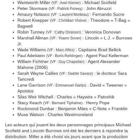
Wentworth Miller
: Michael Scofield
(VF : Axel Kiener)
Peter Stormare
: John Abruzzi
(VF : Patrick Poivey)
Amaury Nolasco
: Fernando Sucre
(VF : Laurent Morteau)
Robert Knepper
: Theodore « T-Bag »
(VF :
Christian Visine
)
Bagwell
Robin Tunney
: Veronica Donovan
(VF : Cathy Diraison)
Marshall Allman
: Lincoln « L.J. » Burrows
(VF : Yoann Sover)
Jr.
Wade Williams
: Capitaine Brad Bellick
(VF : Marc Alfos)
Paul Adelstein
: Agent Paul Kellerman
(VF :
Boris Rehlinger
)
William Fichtner
: Agent Alexander
(VF : Guy Chapelier)
Mahone (2006)
Sarah Wayne Callies
: le docteur Sara
(VF : Gaëlle Savary)
Tancredi
Lane Garrison
: David « Tweener »
(VF : Emmanuel Garijo)
Apolskis
Silas Weir Mitchell : Charles « Haywire » Patoshik
Stacy Keach
: Henry Pope
(VF : Bernard Tiphaine)
Rockmond Dunbar : Benjamin Miles « C-Note » Franklin
Muse Watson : Charles Westmoreland
Les acteurs qui jouent les deux personnages principaux Michael
Scofield and Lincoln Burrows ont été les derniers à rejoindre la
distribution. Miller a été choisi six jours avant que la production