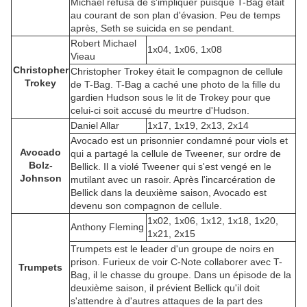
Michael refusa de s'impliquer puisque T-Bag était
au courant de son plan d'évasion. Peu de temps
après, Seth se suicida en se pendant.
Robert Michael
1x04, 1x06, 1x08
Vieau
Christopher
Christopher Trokey était le compagnon de cellule
Trokey
de T-Bag. T-Bag a caché une photo de la fille du
gardien Hudson sous le lit de Trokey pour que
celui-ci soit accusé du meurtre d'Hudson.
Daniel Allar
1x17, 1x19, 2x13, 2x14
Avocado est un prisonnier condamné pour viols et
Avocado
qui a partagé la cellule de Tweener, sur ordre de
Bolz-
Bellick. Il a violé Tweener qui s'est vengé en le
Johnson
mutilant avec un rasoir. Après l'incarcération de
Bellick dans la deuxième saison, Avocado est
devenu son compagnon de cellule.
1x02, 1x06, 1x12, 1x18, 1x20,
Anthony Fleming
1x21, 2x15
Trumpets est le leader d'un groupe de noirs en
prison. Furieux de voir C-Note collaborer avec T-
Trumpets
Bag, il le chasse du groupe. Dans un épisode de la
deuxième saison, il prévient Bellick qu'il doit
s'attendre à d'autres attaques de la part des