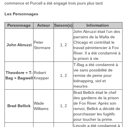
commence et Purcell a été engagé trois jours plus tard
Les Personnages
Personnage
Acteur
Saison(s)
Information
John Abruzzi était l'un des
parrains de la Mafia de
Peter
Chicago et contrôlait le
John Abruzzi
1, 2
Stormare
travail pénintencier à Fox
River. Il a été condamné à
la prison à vie.
T-Bag a été condamné à
vie sans possibilité de
Theodore « T-
Robert
1, 2
remise de peine pour
Bag » Bagwell
Knepper
kidnapping, viol et
meurtre.
Brad Bellick était le chef
des gardiens de la prison
Wade
de Fox River. Après son
Brad Bellick
1, 2
Williams
renvoi, Bellick a décidé de
pourchasser les fugitifs
pour toucher la prime.
Lincoln a été condamné à