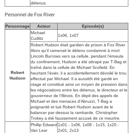
détenus.
Personnel de Fox River
Personnage
Acteur
Episode(s)
Michael
1x06, 1x07
Cudlitz
Robert Hudson était gardien de prison à Fox River.
Alors qu'il ramenait le détenu condamné à mort
Lincoln Burrows vers sa cellule, pendant l'émeute
du confinement, Hudson a été attrapé par T-Bag et
traîné dans la cellule de Michael Scofield. En
Robert
heurtant l'évier, il a accidentellement dévoilé le trou
Hudson
effectué par Michael. Il a aussitôt été gardé en
otage et constitué ainsi un moyen de pression dans
les négociations entre les détenus, le directeur et le
gouverneur de l'Illinois. En dépit des appels de
Michael et des menaces d'Abruzzi, T-Bag a
poignardé et tué Robert Hudson avant de le
balancer par-dessus la rambarde. Christopher
Trokey a été faussement accusé de ce meurtre.
Phillip Edward
1x01 - 1x06, 1x08 - 1x15, 1x20 -
Van Lear
2x01, 2x13