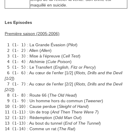
maquillé en suicide.
Les Episodes
Première saison (2005-2006)
1 (1- 1)
: La Grande Évasion (
Pilot
)
2 (1- 2)
: Allen (
Allen
)
3 (1- 3)
: Mise à l'épreuve (
Cell Test
)
4 (1- 4)
: Alchimie (
Cute Poison
)
5 (1- 5)
: Le Transfert (
English, Fitz or Percy
)
6 (1- 6)
: Au cœur de l'enfer [1/2] (
Riots, Drills and the Devil
[1/2]
)
7 (1- 7)
: Au cœur de l'enfer [2/2] (
Riots, Drills and the Devil
[2/2]
)
8 (1- 8)
: Route 66 (
The Old Head
)
9 (1- 9)
: Un homme hors du commun (
Tweener
)
10 (1-10)
: Cause perdue (
Sleight of Hand
)
11 (1-11)
: Un de trop (
And Then There Were 7
)
12 (1-12)
: Rédemption (
Odd Man Out
)
13 (1-13)
: Au bout du tunnel (
End of The Tunnel
)
14 (1-14)
: Comme un rat (
The Rat
)