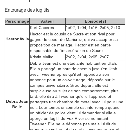
Entourage des fugitifs
Personnage
Acteur
Episode(s)
Kurt Caceres
1x02, 1x04, 1x16, 2x05, 2x10
Hector est le cousin de Sucre et son rival pour
Hector Avila
gagner le coeur de Maricruz, qui va accepter sa
proposition de mariage. Hector est en partie
responsable de l'incarcération de Sucre.
Kristin Malko
2x02, 2x04, 2x05, 2x07
Debra Jean est une étudiante habitant en Utah.
Elle a partagé un bout de chemin jusqu'en Utah
avec Tweener après qu'il ait répondu à son
annonce pour un co-voiturage, déposée sur le
campus universitaire. Si au départ, elle est
suspicieuse au sujet de son comportement, plus
tard, elle dira à Tweener qu'elle l'apprécie et
Debra Jean
partagera une chambre de motel avec lui pour une
Belle
nuit. Leur temps ensemble est interrompu quand
un officier de police vient lui demander si elle a
aperçu un fugitif de Fox River se nommant
Tweener. Elle ne le dénonce pas mais lui dit de
prendre sa voiture et de partir. Tweener apparait