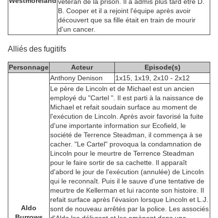
Westmoreland
vétéran de la prison. Il a admis plus tard être D.
B. Cooper et il a rejoint l'équipe après avoir
découvert que sa fille était en train de mourir
d'un cancer.
Alliés des fugitifs
Personnage
Acteur
Episode(s)
Anthony Denison
1x15, 1x19, 2x10 - 2x12
Le père de Lincoln et de Michael est un ancien
employé du "Cartel ". Il est parti à la naissance de
Michael et refait soudain surface au moment de
l'exécution de Lincoln. Après avoir favorisé la fuite
d'une importante information sur Ecofield, le
société de Terrence Steadman, il commença à se
cacher. "Le Cartel" provoqua la condamnation de
Lincoln pour le meurtre de Terrence Steadman
pour le faire sortir de sa cachette. Il apparaît
d'abord le jour de l'exécution (annulée) de Lincoln
qui le reconnaît. Puis il le sauve d'une tentative de
meurtre de Kellerman et lui raconte son histoire. Il
refait surface après l'évasion lorsque Lincoln et L.J.
Aldo
sont de nouveau arrêtés par la police. Les associés
Burrows
d'Aldo les délivrent et les amènent dans une