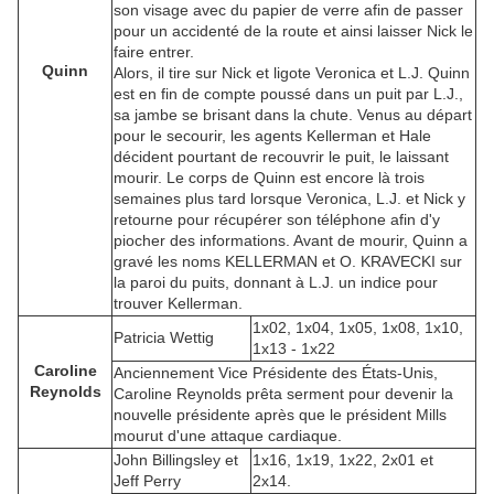
son visage avec du papier de verre afin de passer
pour un accidenté de la route et ainsi laisser Nick le
faire entrer.
Quinn
Alors, il tire sur Nick et ligote Veronica et L.J. Quinn
est en fin de compte poussé dans un puit par L.J.,
sa jambe se brisant dans la chute. Venus au départ
pour le secourir, les agents Kellerman et Hale
décident pourtant de recouvrir le puit, le laissant
mourir. Le corps de Quinn est encore là trois
semaines plus tard lorsque Veronica, L.J. et Nick y
retourne pour récupérer son téléphone afin d'y
piocher des informations. Avant de mourir, Quinn a
gravé les noms KELLERMAN et O. KRAVECKI sur
la paroi du puits, donnant à L.J. un indice pour
trouver Kellerman.
1x02, 1x04, 1x05, 1x08, 1x10,
Patricia Wettig
1x13 - 1x22
Caroline
Anciennement Vice Présidente des États-Unis,
Reynolds
Caroline Reynolds prêta serment pour devenir la
nouvelle présidente après que le président Mills
mourut d'une attaque cardiaque.
John Billingsley et
1x16, 1x19, 1x22, 2x01 et
Jeff Perry
2x14.