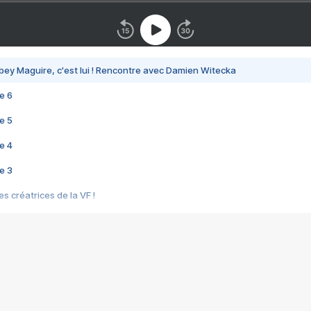
bey Maguire, c'est lui ! Rencontre avec Damien Witecka
e 6
e 5
e 4
e 3
s créatrices de la VF !
e 2
e 1
e Mektoub My Love arrive enfin ! Rencontre avec Shaïn Boumedine et Sal
i : après Toni en famille